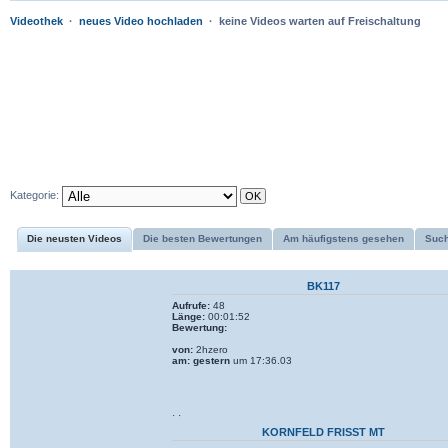
Videothek
·
neues Video hochladen
· keine Videos warten auf Freischaltung
Kategorie:
Die neusten Videos
Die besten Bewertungen
Am häufigstens gesehen
Suc
BK117
Aufrufe:
48
Länge:
00:01:52
Bewertung:
von:
2hzero
am:
gestern
um 17:36.03
· ·
KORNFELD FRISST MT