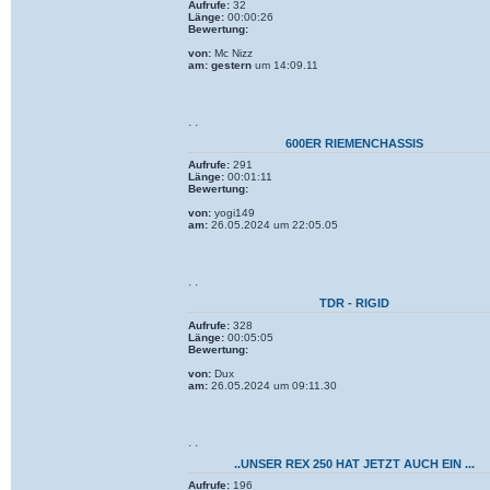
Aufrufe:
32
Länge:
00:00:26
Bewertung:
von:
Mc Nizz
am:
gestern
um 14:09.11
· ·
600ER RIEMENCHASSIS
Aufrufe:
291
Länge:
00:01:11
Bewertung:
von:
yogi149
am:
26.05.2024 um 22:05.05
· ·
TDR - RIGID
Aufrufe:
328
Länge:
00:05:05
Bewertung:
von:
Dux
am:
26.05.2024 um 09:11.30
· ·
..UNSER REX 250 HAT JETZT AUCH EIN ...
Aufrufe:
196