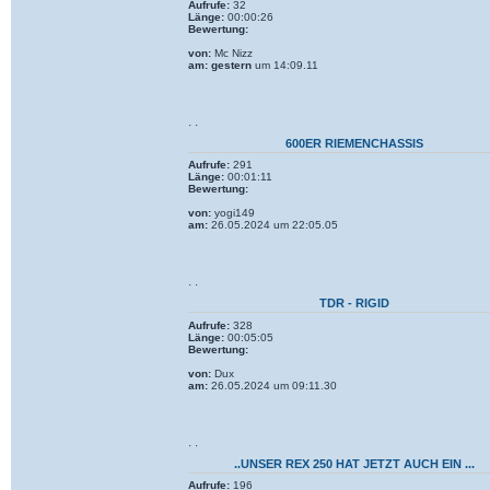
Aufrufe:
32
Länge:
00:00:26
Bewertung:
von:
Mc Nizz
am:
gestern
um 14:09.11
· ·
600ER RIEMENCHASSIS
Aufrufe:
291
Länge:
00:01:11
Bewertung:
von:
yogi149
am:
26.05.2024 um 22:05.05
· ·
TDR - RIGID
Aufrufe:
328
Länge:
00:05:05
Bewertung:
von:
Dux
am:
26.05.2024 um 09:11.30
· ·
..UNSER REX 250 HAT JETZT AUCH EIN ...
Aufrufe:
196