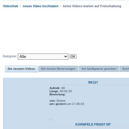
Videothek
·
neues Video hochladen
· keine Videos warten auf Freischaltung
Kategorie:
Die neusten Videos
Die besten Bewertungen
Am häufigstens gesehen
Suc
BK117
Aufrufe:
48
Länge:
00:01:52
Bewertung:
von:
2hzero
am:
gestern
um 17:36.03
· ·
KORNFELD FRISST MT