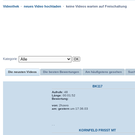
Videothek
·
neues Video hochladen
· keine Videos warten auf Freischaltung
Kategorie:
Die neusten Videos
Die besten Bewertungen
Am häufigstens gesehen
Suc
BK117
Aufrufe:
48
Länge:
00:01:52
Bewertung:
von:
2hzero
am:
gestern
um 17:36.03
· ·
KORNFELD FRISST MT