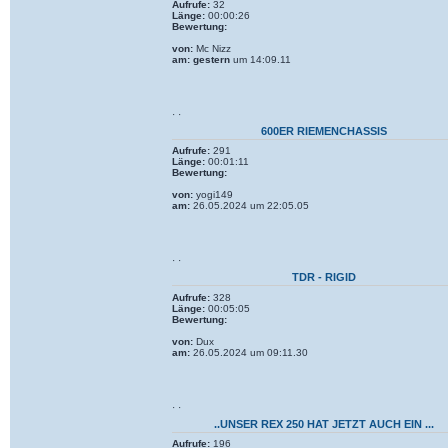
Aufrufe:
32
Länge:
00:00:26
Bewertung:
von:
Mc Nizz
am:
gestern
um 14:09.11
· ·
600ER RIEMENCHASSIS
Aufrufe:
291
Länge:
00:01:11
Bewertung:
von:
yogi149
am:
26.05.2024 um 22:05.05
· ·
TDR - RIGID
Aufrufe:
328
Länge:
00:05:05
Bewertung:
von:
Dux
am:
26.05.2024 um 09:11.30
· ·
..UNSER REX 250 HAT JETZT AUCH EIN ...
Aufrufe:
196