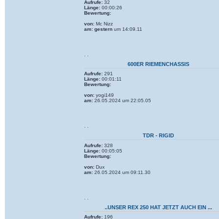
Aufrufe:
32
Länge:
00:00:26
Bewertung:
von:
Mc Nizz
am:
gestern
um 14:09.11
· ·
600ER RIEMENCHASSIS
Aufrufe:
291
Länge:
00:01:11
Bewertung:
von:
yogi149
am:
26.05.2024 um 22:05.05
· ·
TDR - RIGID
Aufrufe:
328
Länge:
00:05:05
Bewertung:
von:
Dux
am:
26.05.2024 um 09:11.30
· ·
..UNSER REX 250 HAT JETZT AUCH EIN ...
Aufrufe:
196