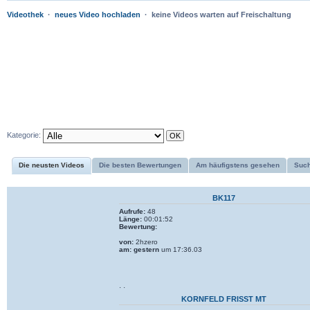
Videothek
·
neues Video hochladen
· keine Videos warten auf Freischaltung
Kategorie:
Die neusten Videos
Die besten Bewertungen
Am häufigstens gesehen
Suc
BK117
Aufrufe:
48
Länge:
00:01:52
Bewertung:
von:
2hzero
am:
gestern
um 17:36.03
· ·
KORNFELD FRISST MT